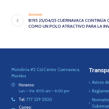
Anterior
B195 25/04/25 CUERNAVACA CONTINÚ
COMO UN POLO ATRACTIVO PARA LA IN
Transp
Motolinía #2 Col.Centro Cuernavaca,
Morelos
Avisos de
Horarios:
Lun – Vie: 8:00 am – 6:00 pm
Reglame
Tel:
777 329 5500
Normativ
Guberna
Correo: