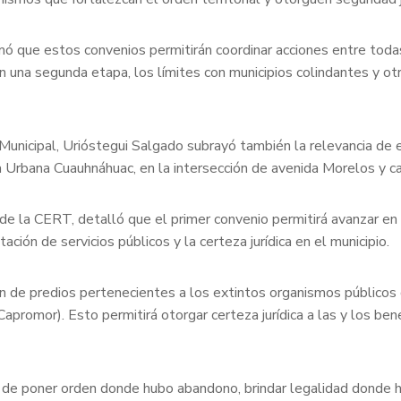
rmó que estos convenios permitirán coordinar acciones entre toda
, en una segunda etapa, los límites con municipios colindantes y 
nicipal, Urióstegui Salgado subrayó también la relevancia de es
aza Urbana Cuauhnáhuac, en la intersección de avenida Morelos y c
e la CERT, detalló que el primer convenio permitirá avanzar en la
ación de servicios públicos y la certeza jurídica en el municipio.
ón de predios pertenecientes a los extintos organismos públicos
romor). Esto permitirá otorgar certeza jurídica a las y los ben
 de poner orden donde hubo abandono, brindar legalidad donde hu