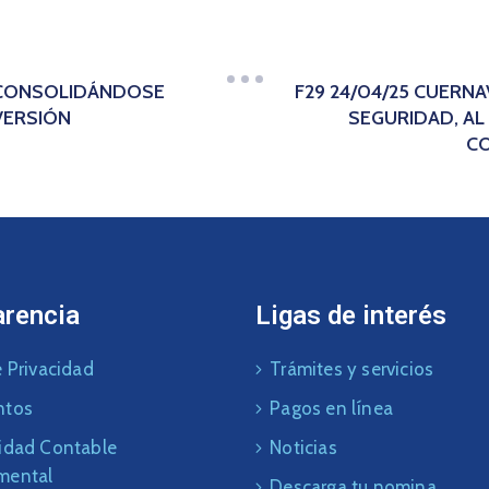
A CONSOLIDÁNDOSE
F29 24/04/25 CUERN
VERSIÓN
SEGURIDAD, AL
CO
arencia
Ligas de interés
 Privacidad
Trámites y servicios
ntos
Pagos en línea
idad Contable
Noticias
mental
Descarga tu nomina