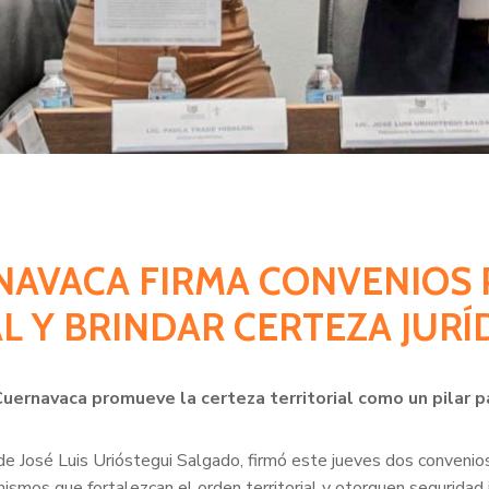
RNAVACA FIRMA CONVENIOS 
 Y BRINDAR CERTEZA JURÍD
Cuernavaca promueve la certeza territorial como un pilar 
e José Luis Urióstegui Salgado, firmó este jueves dos convenio
ismos que fortalezcan el orden territorial y otorguen seguridad j