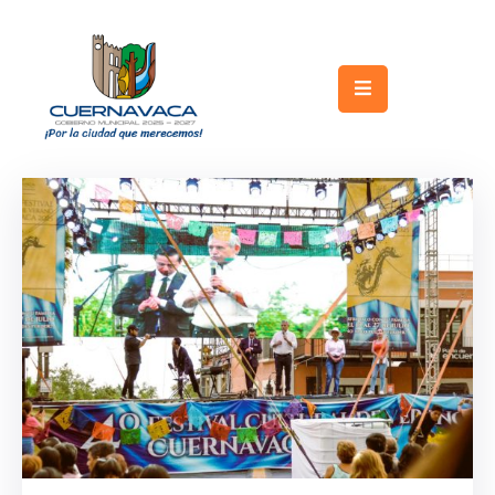
Inicio
Gobierno
Turismo
Trámites
y
Servicios
Licitaciones
Transparencia
Directorio