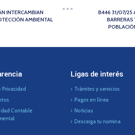
ÁN INTERCAMBIAN
B446 31/07/2
ROTECCIÓN AMBIENTAL
BARRERAS 
POBLACIÓN
arencia
Ligas de interés
 Privacidad
Trámites y servicios
ntos
Pagos en línea
idad Contable
Noticias
mental
Descarga tu nomina