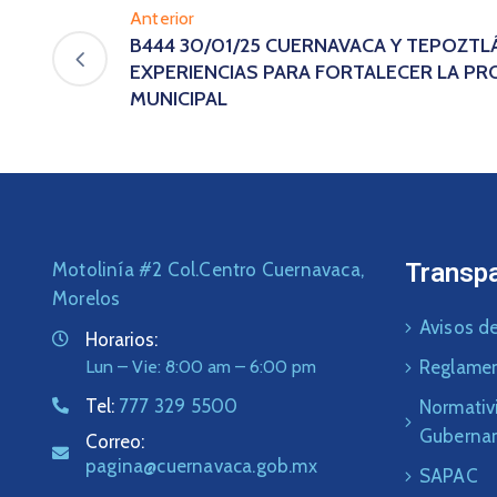
Anterior
B444 30/01/25 CUERNAVACA Y TEPOZTL
EXPERIENCIAS PARA FORTALECER LA P
MUNICIPAL
Transp
Motolinía #2 Col.Centro Cuernavaca,
Morelos
Avisos de
Horarios:
Lun – Vie: 8:00 am – 6:00 pm
Reglame
Tel:
777 329 5500
Normativ
Guberna
Correo:
pagina@cuernavaca.gob.mx
SAPAC