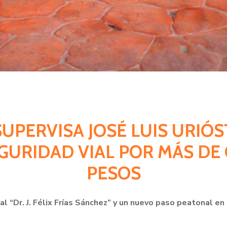
SUPERVISA JOSÉ LUIS URIÓ
EGURIDAD VIAL POR MÁS DE
PESOS
pal “Dr. J. Félix Frías Sánchez” y un nuevo paso peatonal e