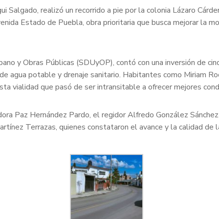
ui Salgado, realizó un recorrido a pie por la colonia Lázaro Cárd
venida Estado de Puebla, obra prioritaria que busca mejorar la movi
Urbano y Obras Públicas (SDUyOP), contó con una inversión de ci
e agua potable y drenaje sanitario. Habitantes como Miriam Rod
a vialidad que pasó de ser intransitable a ofrecer mejores condi
gidora Paz Hernández Pardo, el regidor Alfredo González Sánchez
rtínez Terrazas, quienes constataron el avance y la calidad de l