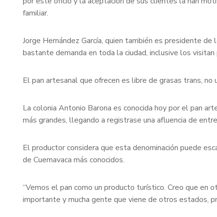
por este oficio y la aceptación de sus clientes la han mot
familiar.
Jorge Hernández García, quien también es presidente de l
bastante demanda en toda la ciudad, inclusive los visita
El pan artesanal que ofrecen es libre de grasas trans, no 
La colonia Antonio Barona es conocida hoy por el pan arte
más grandes, llegando a registrase una afluencia de entre
El productor considera que esta denominación puede escal
de Cuernavaca más conocidos.
“Vemos el pan como un producto turístico. Creo que en ot
importante y mucha gente que viene de otros estados, pri