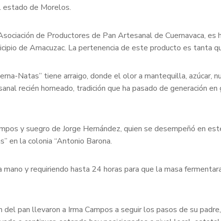
el estado de Morelos.
sociación de Productores de Pan Artesanal de Cuernavaca, es h
icipio de Amacuzac. La pertenencia de este producto es tanta q
erna-Natas” tiene arraigo, donde el olor a mantequilla, azúcar, n
esanal recién horneado, tradición que ha pasado de generación en
Campos y suegro de Jorge Hernández, quien se desempeñó en este
s” en la colonia “Antonio Barona.
s a mano y requiriendo hasta 24 horas para que la masa fermentar
ón del pan llevaron a Irma Campos a seguir los pasos de su padre