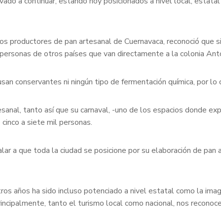
ivado a continuar, estando hoy posicionados a nivel local, estatal
os productores de pan artesanal de Cuernavaca, reconoció que si
n personas de otros países que van directamente a la colonia Ant
usan conservantes ni ningún tipo de fermentación química, por lo 
sanal, tanto así que su carnaval, -uno de los espacios donde ex
 cinco a siete mil personas.
ar a que toda la ciudad se posicione por su elaboración de pan 
ros años ha sido incluso potenciado a nivel estatal como la ima
ncipalmente, tanto el turismo local como nacional, nos reconoc