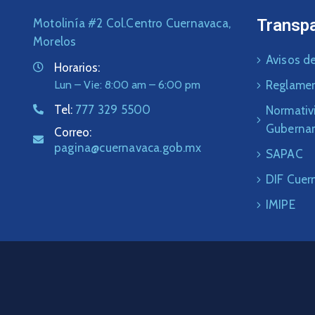
Transp
Motolinía #2 Col.Centro Cuernavaca,
Morelos
Avisos de
Horarios:
Lun – Vie: 8:00 am – 6:00 pm
Reglame
Tel:
777 329 5500
Normativ
Guberna
Correo:
pagina@cuernavaca.gob.mx
SAPAC
DIF Cuer
IMIPE