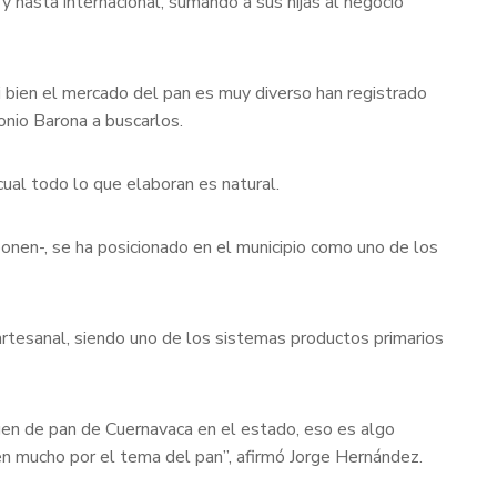
 y hasta internacional, sumando a sus hijas al negocio
 bien el mercado del pan es muy diverso han registrado
onio Barona a buscarlos.
cual todo lo que elaboran es natural.
ponen-, se ha posicionado en el municipio como uno de los
artesanal, siendo uno de los sistemas productos primarios
gen de pan de Cuernavaca en el estado, eso es algo
en mucho por el tema del pan”, afirmó Jorge Hernández.