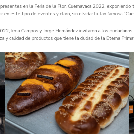
presentes en la Feria de la Flor, Cuernavaca 2022, exponiendo 
 en este tipo de eventos y claro, sin olvidar la tan famosa “Cue
 2022, Irma Campos y Jorge Hernández invitaron a los ciudadanos 
za y calidad de productos que tiene la ciudad de la Eterna Prima