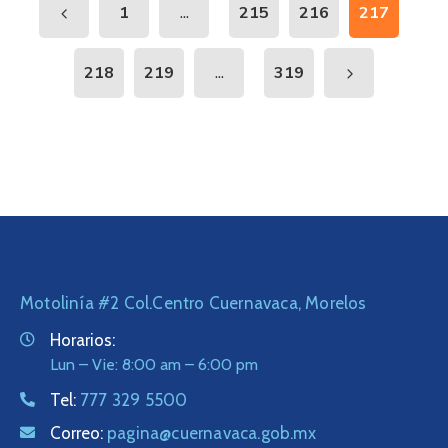
...
1
215
216
217
...
218
219
319
Motolinía #2 Col.Centro Cuernavaca, Morelos
Horarios:
Lun – Vie: 8:00 am – 6:00 pm
Tel:
777 329 5500
Correo:
pagina@cuernavaca.gob.mx