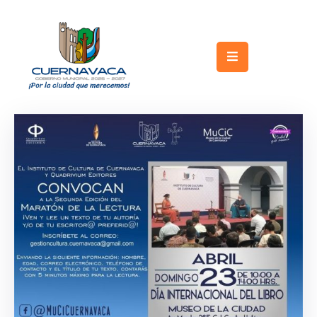
Inicio
Gobierno
Turismo
Trámites
y
Servicios
Licitaciones
Transparencia
Directorio