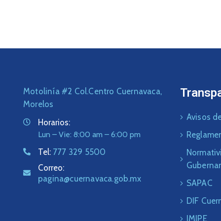
Transp
Motolinía #2 Col.Centro Cuernavaca,
Morelos
Avisos de
Horarios:
Lun – Vie: 8:00 am – 6:00 pm
Reglame
Tel:
777 329 5500
Normativ
Guberna
Correo:
pagina@cuernavaca.gob.mx
SAPAC
DIF Cuer
IMIPE