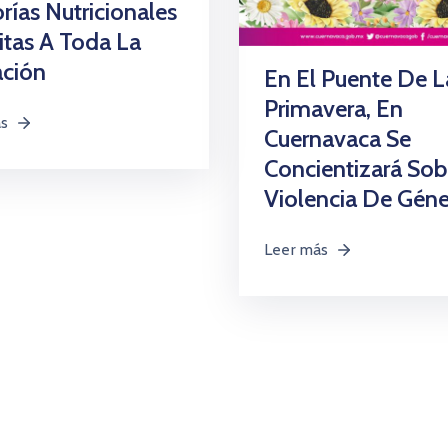
rías Nutricionales
itas A Toda La
ación
En El Puente De L
Primavera, En
ás
Cuernavaca Se
Concientizará Sob
Violencia De Gén
Leer más