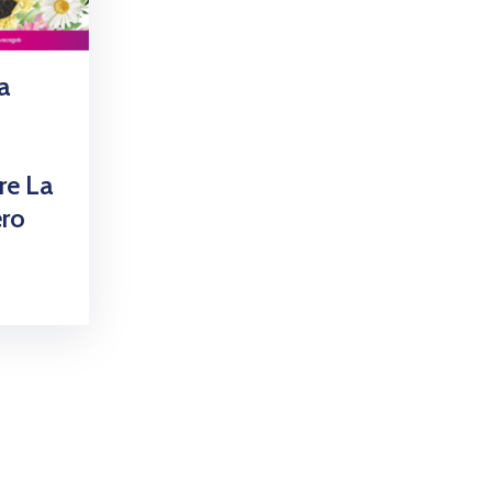
a
re La
ero