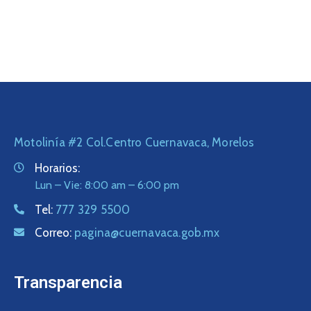
Motolinía #2 Col.Centro Cuernavaca, Morelos
Horarios:
Lun – Vie: 8:00 am – 6:00 pm
Tel:
777 329 5500
Correo:
pagina@cuernavaca.gob.mx
Transparencia