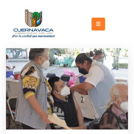
Inicio
Gobierno
Turismo
Trámites
y
Servicios
Licitaciones
Transparencia
Directorio