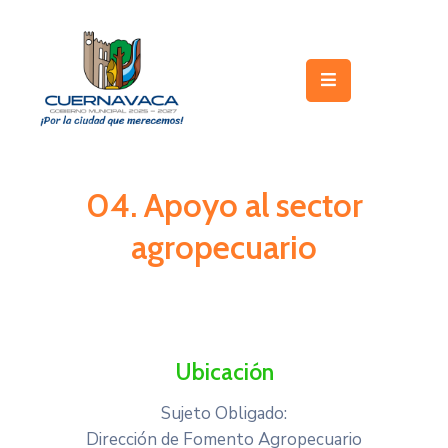
Inicio
Gobierno
Turismo
04. Apoyo al sector
Trámites
agropecuario
y
Servicios
Licitaciones
Transparencia
Ubicación
Directorio
Sujeto Obligado:
Dirección de Fomento Agropecuario