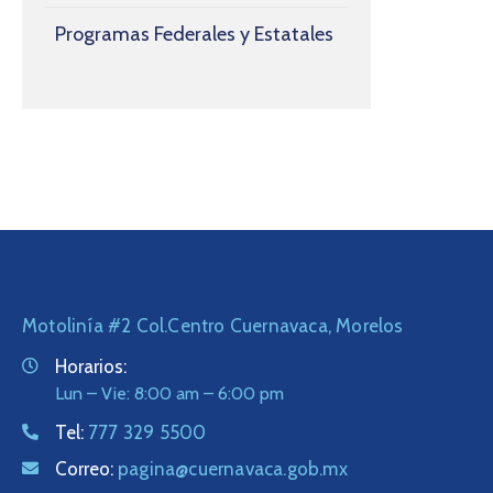
Programas Federales y Estatales
Motolinía #2 Col.Centro Cuernavaca, Morelos
Horarios:
Lun – Vie: 8:00 am – 6:00 pm
Tel:
777 329 5500
Correo:
pagina@cuernavaca.gob.mx