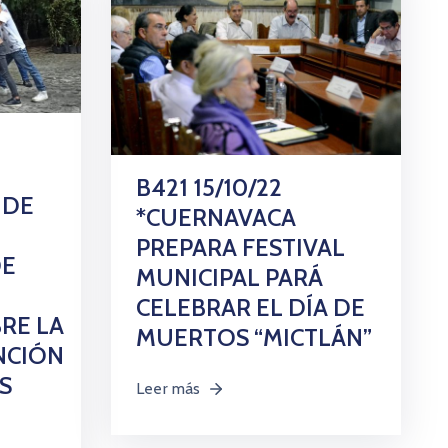
B421 15/10/22
 DE
*CUERNAVACA
PREPARA FESTIVAL
DE
MUNICIPAL PARÁ
CELEBRAR EL DÍA DE
RE LA
MUERTOS “MICTLÁN”
NCIÓN
S
Leer más