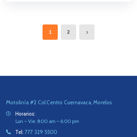
1
2
Motolinía #2 Col.Centro Cuernavaca, Morelos
Horarios:
Lun – Vie: 8:00 am – 6:00 pm
Tel:
777 329 5500