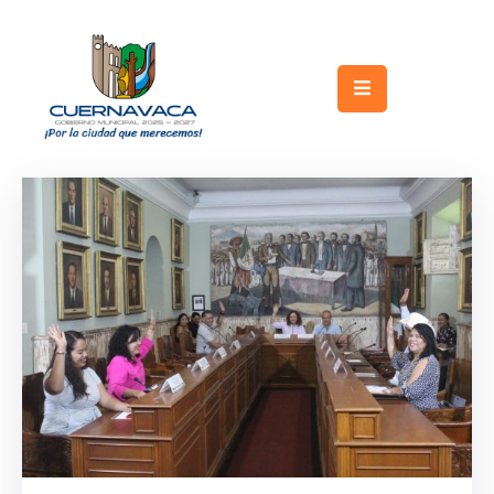
Inicio
Gobierno
Turismo
Trámites
y
Servicios
Licitaciones
Transparencia
Directorio