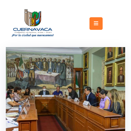
Inicio
Gobierno
Turismo
Trámites
y
Servicios
Licitaciones
Transparencia
Directorio