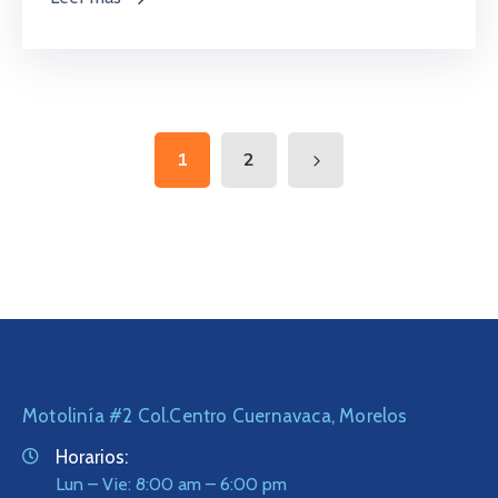
1
2
Motolinía #2 Col.Centro Cuernavaca, Morelos
Horarios:
Lun – Vie: 8:00 am – 6:00 pm