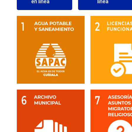
en línea
línea