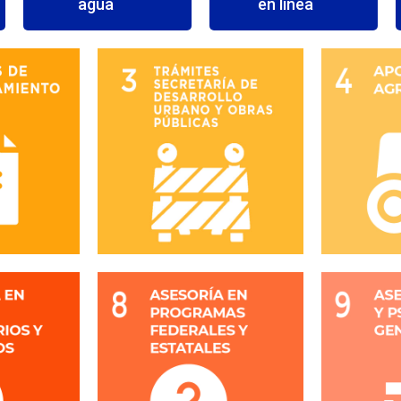
agua
en línea