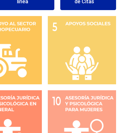
línea
de Citas